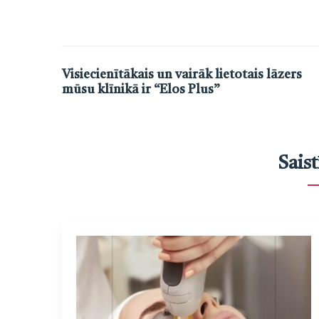
Iveta Valta
Mūsu kliente
Post
Visiecienītākais un vairāk lietotais lāzers
mūsu klīnikā ir “Elos Plus”
navigation
Saist