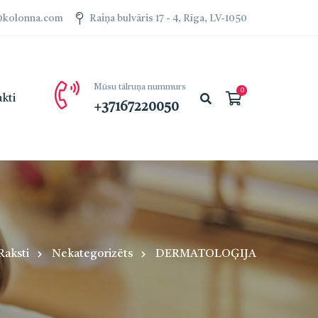
a@kolonna.com
Raiņa bulvāris 17 - 4, Rīga, LV-1050
Mūsu tālruņa nummurs
kti
+37167220050
Raksti
Nekategorizēts
DERMATOLOĢIJA