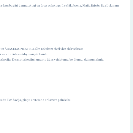
edzes bagāti dermatologi un ārsts onkologs: Ilze Jākobsone, Maija Brieže, Ilze Lokmane
ļa un ĀDAS DIAGNOSTIKU. Šim nolūkam bieži vien tiek veiktas:
 vai citu ādas veidojumu pārbaude.
ikroskopija. Dermatoskopiju izmanto ādas veidojumu,bojājumu, dzimumzīmju,
adu likvidācija, pinņu ārstēšana ar lāzera palīdzību