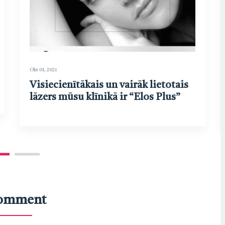
Okt 01, 2021
Visiecienītākais un vairāk lietotais
lāzers mūsu klīnikā ir “Elos Plus”
Comment