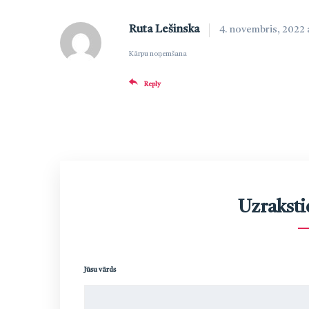
Ruta Lešinska
4. novembris, 2022 a
Kārpu noņemšana
Reply
Uzraksti
Jūsu vārds