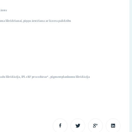
 ārste
uma likvidēšanai, piņņu ārstēšana ar lāzera palīdzību
, kas
Vizīte pie Aldas vienmēr ir bauda; pat
u
tad, ja tā ir lāzera procedūra.
 ar
vadu likvidācija, IPL+RF procedūras* , pigmentplankumu likvidācija
da ir
pilno
Inita Drēziņa
Mūsu kliente