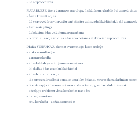
– Lāzerprocedūras
MAIJA BRIEŽE, ārste dermatoveneroloģe, fizikālās un rehabilitācijas medicīnas
– Ārsta konsultācijas
– Lāzerprocedūras virspusēju paplašinātu asinsvadu likvidācijai, liekā apmatoj
– Ķīmiskais pīlings
– Labdabīgu ādas veidojumu noņemšana
– Biorevitalizācija un citas ādas novecošanas aizkavēšanas procedūras
INĀRA STEPANOVA, dermatoveneroloģe, kosmetoloģe
– ārsta konsultācijas
– dermatoskopija
Liels paldies kosmētiķei Jolantai
– ādas labdabīgu veidojumu noņemšana
– injekcijas ādas grumbu likvidācijai
redzami un jūtami uzlaboja man
– ādas biorevitalizācija
ādas stāvokli. Ilgus gadus cīnījos
– lāzerprocedūras liekā apmatojuma likvidēšanai, virspusēju paplašinātu asins
– lāzerterapija ādas novecošanas aizkavēšanai, grumbu izlīdzināšanai
kuperozi un jūtīgumu. Nu mana ā
– pēcpiņņu problēmu vietu korekcijas metodes
atguvusi komfortu un starojumu.
– fotoatjaunošana
– rētu korekcija – dažādas metodes
Paldies meistarītei arī par baud
sejas masāžu.