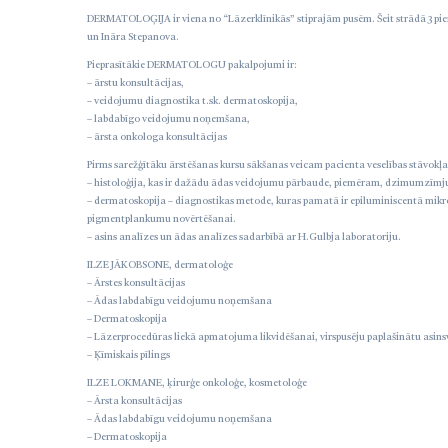
DERMATOLOĢIJA ir viena no “Lāzerklīnikās” stiprajām pusēm. Šeit strādā 3 pier
un Ināra Stepanova.
Pieprasītākie DERMATOLOGU pakalpojumi ir:
– ārstu konsultācijas,
– veidojumu diagnostika t.sk. dermatoskopija,
– labdabīgo veidojumu noņemšana,
– ārsta onkologa konsultācijas
Pirms sarežģītāku ārstēšanas kursu sākšanas veicam pacienta veselības stāvok
– histoloģija, kas ir dažādu ādas veidojumu pārbaude, piemēram, dzimumzīmju
– dermatoskopija – diagnostikas metode, kuras pamatā ir epiluminiscentā m
pigmentplankumu novērtēšanai.
– asins analīzes un ādas analīzes sadarbībā ar H.Gulbja laboratoriju.
ILZE JĀKOBSONE, dermatoloģe
– Ārstes konsultācijas
– Ādas labdabīgu veidojumu noņemšana
– Dermatoskopija
– Lāzerprocedūras liekā apmatojuma likvidēšanai, virspusēju paplašinātu asinsv
– Ķīmiskais pīlings
ILZE LOKMANE, ķirurģe onkoloģe, kosmetoloģe
– Ārsta konsultācijas
– Ādas labdabīgu veidojumu noņemšana
– Dermatoskopija