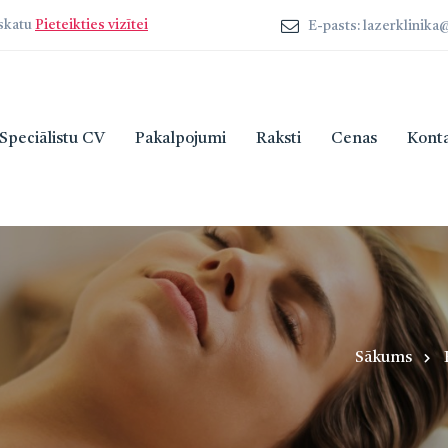
zskatu
Pieteikties vizītei
E-pasts: lazerklinik
Speciālistu CV
Pakalpojumi
Raksti
Cenas
Konta
Sākums