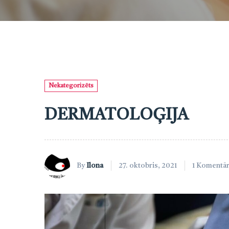
Nekategorizēts
DERMATOLOĢIJA
By
Ilona
27. oktobris, 2021
1 Komentār