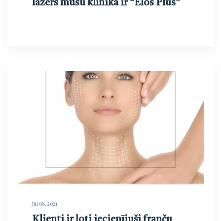
lāzers mūsu klīnikā ir “Elos Plus”
Jūl 08, 2021
Klienti ir ļoti iecienījuši franču