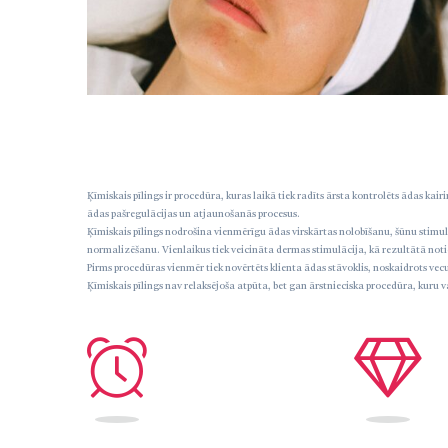
Ķīmiskais pīlings ir procedūra, kuras laikā tiek radīts ārsta kontrolēts ādas kai
ādas pašregulācijas un atjaunošanās procesus.
Ķīmiskais pīlings nodrošina vienmērīgu ādas virskārtas nolobīšanu, šūnu stimul
normalizēšanu. Vienlaikus tiek veicināta dermas stimulācija, kā rezultātā not
Pirms procedūras vienmēr tiek novērtēts klienta ādas stāvoklis, noskaidrots vecu
Ķīmiskais pīlings nav relaksējoša atpūta, bet gan ārstnieciska procedūra, kuru var