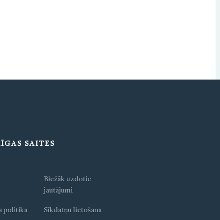
ĪGAS SAITES
Biežāk uzdotie
jautājumi
 politika
Sīkdatņu lietošana