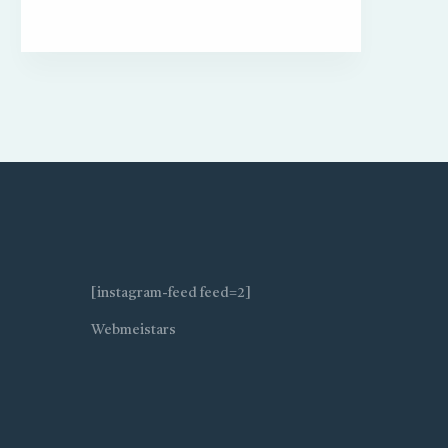
[instagram-feed feed=2]
Webmeistars