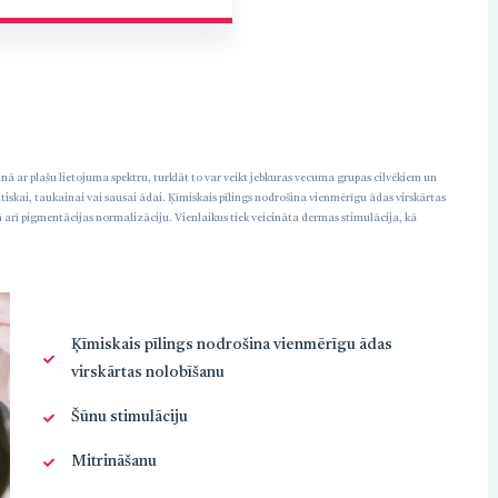
nā ar plašu lietojuma spektru, turklāt to var veikt jebkuras vecuma grupas cilvēkiem un
skai, taukainai vai sausai ādai. Ķīmiskais pīlings nodrošina vienmērīgu ādas virskārtas
 arī pigmentācijas normalizāciju. Vienlaikus tiek veicināta dermas stimulācija, kā
Ķīmiskais pīlings nodrošina vienmērīgu ādas
virskārtas nolobīšanu
Šūnu stimulāciju
Mitrināšanu