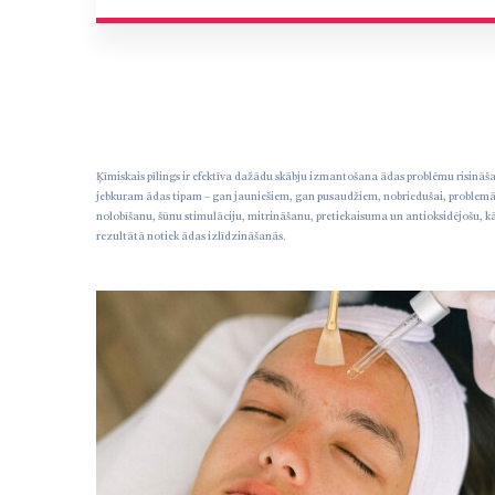
Ķīmiskais pīlings ir efektīva dažādu skābju izmantošana ādas problēmu risināša
jebkuram ādas tipam – gan jauniešiem, gan pusaudžiem, nobriedušai, problemāti
nolobīšanu, šūnu stimulāciju, mitrināšanu, pretiekaisuma un antioksidējošu, kā
rezultātā notiek ādas izlīdzināšanās.