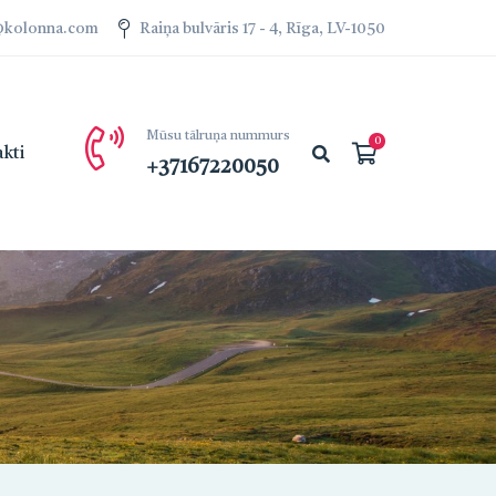
a@kolonna.com
Raiņa bulvāris 17 - 4, Rīga, LV-1050
Mūsu tālruņa nummurs
kti
+37167220050