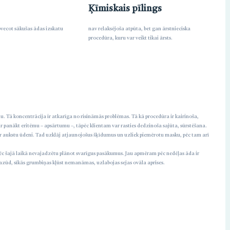
Ķīmiskais pīlings
vecot sākušas ādas izskatu
nav relaksējoša atpūta, bet gan ārstnieciska
procedūra, kuru var veikt tikai ārsts.
mu. Tā koncentrācija ir atkarīga no risināmās problēmas. Tā kā procedūra ir kairinoša,
 ir panākt eritēmu – apsārtumu –, tāpēc klientam var rasties dedzinoša sajūta, sūrstēšana.
ar aukstu ūdeni. Tad uzklāj atjaunojošus šķīdumus un uzliek piemērotu masku, pēc tam arī
tāpēc šajā laikā nevajadzētu plānot svarīgus pasākumus. Jau apmēram pēc nedēļas āda ir
 pazūd, sīkās grumbiņas kļūst nemanāmas, uzlabojas sejas ovāla aprises.