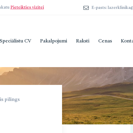
zskatu
Pieteikties vizītei
E-pasts: lazerklinik
Speciālistu CV
Pakalpojumi
Raksti
Cenas
Konta
s pīlings