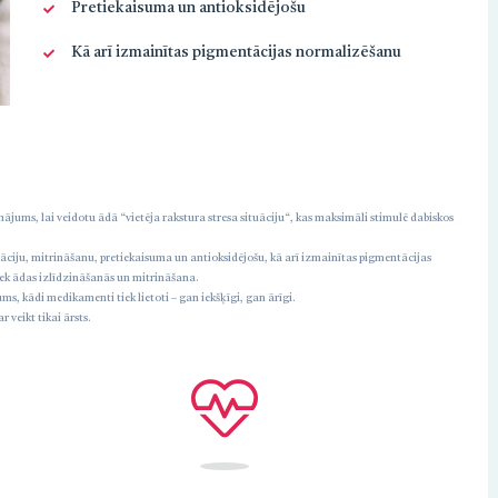
Pretiekaisuma un antioksidējošu
Kā arī izmainītas pigmentācijas normalizēšanu
rinājums, lai veidotu ādā “vietēja rakstura stresa situāciju“, kas maksimāli stimulē dabiskos
āciju, mitrināšanu, pretiekaisuma un antioksidējošu, kā arī izmainītas pigmentācijas
iek ādas izlīdzināšanās un mitrināšana.
ms, kādi medikamenti tiek lietoti – gan iekšķīgi, gan ārīgi.
 veikt tikai ārsts.