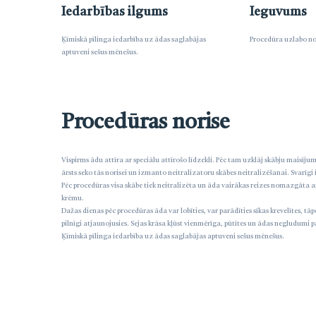
Iedarbības ilgums
Ieguvums
Ķīmiskā pīlinga iedarbība uz ādas saglabājas
Procedūra uzlabo no
aptuveni sešus mēnešus.
Procedūras norise
Vispirms ādu attīra ar speciālu attīrošo līdzekli. Pēc tam uzklāj skābju maisīju
ārsts seko tās norisei un izmanto neitralizatoru skābes neitralizēšanai. Svarīgi
Pēc procedūras visa skābe tiek neitralizēta un āda vairākas reizes nomazgāta 
krēmu.
Dažas dienas pēc procedūras āda var lobīties, var parādīties sīkas krevelītes, 
pilnīgi atjaunojusies. Sejas krāsa kļūst vienmērīga, pūtītes un ādas negludumi
Ķīmiskā pīlinga iedarbība uz ādas saglabājas aptuveni sešus mēnešus.