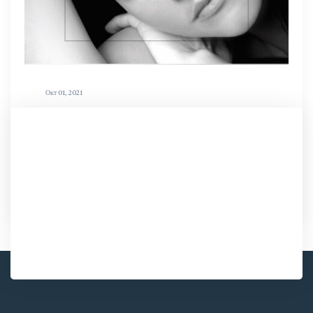
Окт 01, 2021
Самый популярный и широко
используемый в нашей клинике
лазер - «Элос Плюс».
Lasīt Vairāk