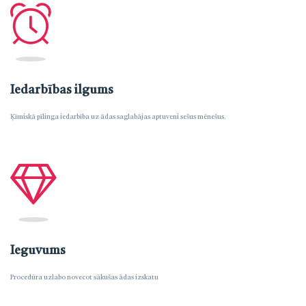
Iedarbības ilgums
Ķīmiskā pīlinga iedarbība uz ādas saglabājas aptuveni sešus mēnešus.
Ieguvums
Procedūra uzlabo novecot sākušas ādas izskatu