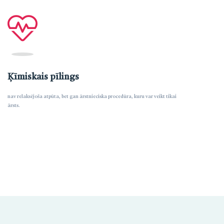
Ķīmiskais pīlings
nav relaksējoša atpūta, bet gan ārstnieciska procedūra, kuru var veikt tikai
ārsts.