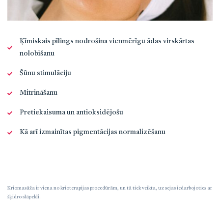
Ķīmiskais pīlings nodrošina vienmērīgu ādas virskārtas
nolobīšanu
Šūnu stimulāciju
Mitrināšanu
Pretiekaisuma un antioksidējošu
Kā arī izmainītas pigmentācijas normalizēšanu
Kriomasāža ir viena no krioterapijas procedūrām, un tā tiek veikta, uz sejas iedarbojoties ar
šķidro slāpekli.