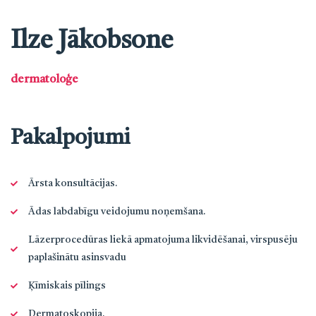
Ilze Jākobsone
dermatoloģe
Pakalpojumi
Ārsta konsultācijas.
Ādas labdabīgu veidojumu noņemšana.
Lāzerprocedūras liekā apmatojuma likvidēšanai, virspusēju
paplašinātu asinsvadu
Ķīmiskais pīlings
Dermatoskopija.