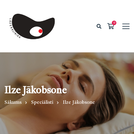
Ilze Jākobsone
Sākums
Speciālisti
Ilze Jākobsone