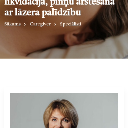
likvidācija, pinņu ārstēšana
ar lāzera palīdzību
Sākums
Caregiver
Speciālisti