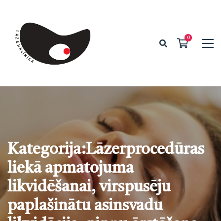
Kategorija:Lāzerprocedūras
liekā apmatojuma
likvidēšanai, virspusēju
paplašinātu asinsvadu