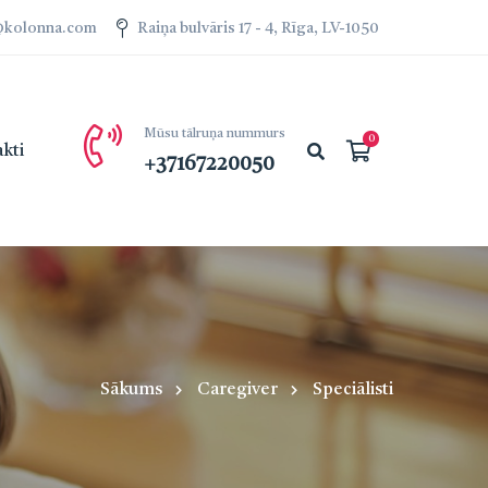
a@kolonna.com
Raiņa bulvāris 17 - 4, Rīga, LV-1050
Mūsu tālruņa nummurs
kti
+37167220050
Sākums
Caregiver
Speciālisti