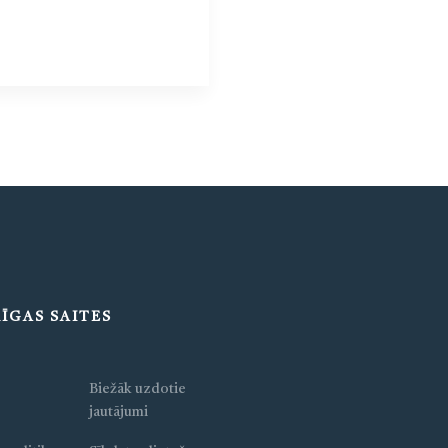
ĪGAS SAITES
Biežāk uzdotie
jautājumi