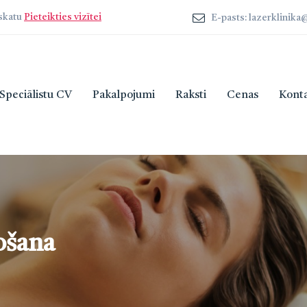
zskatu
Pieteikties vizītei
E-pasts: lazerklinik
Speciālistu CV
Pakalpojumi
Raksti
Cenas
Konta
ošana