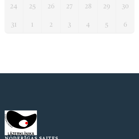
24
25
26
27
28
29
30
31
1
2
3
4
5
6
NODERĪGAS SAITES